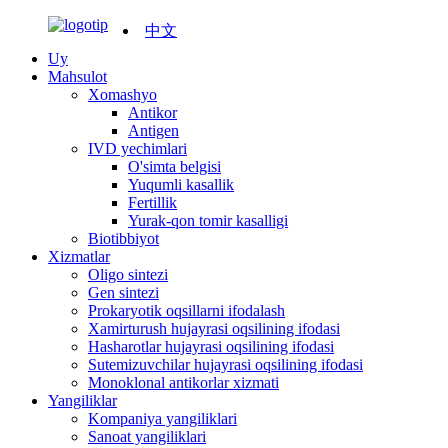
中文
Uy
Mahsulot
Xomashyo
Antikor
Antigen
IVD yechimlari
O'simta belgisi
Yuqumli kasallik
Fertillik
Yurak-qon tomir kasalligi
Biotibbiyot
Xizmatlar
Oligo sintezi
Gen sintezi
Prokaryotik oqsillarni ifodalash
Xamirturush hujayrasi oqsilining ifodasi
Hasharotlar hujayrasi oqsilining ifodasi
Sutemizuvchilar hujayrasi oqsilining ifodasi
Monoklonal antikorlar xizmati
Yangiliklar
Kompaniya yangiliklari
Sanoat yangiliklari