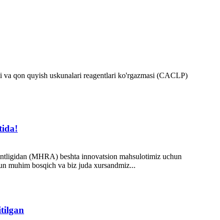
i va qon quyish uskunalari reagentlari ko'rgazmasi (CACLP)
tida!
h agentligidan (MHRA) beshta innovatsion mahsulotimiz uchun
hun muhim bosqich va biz juda xursandmiz...
tilgan