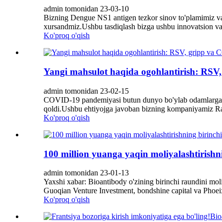
admin tomonidan 23-03-10
Bizning Dengue NS1 antigen tezkor sinov to'plamimiz va 
xursandmiz.Ushbu tasdiqlash bizga ushbu innovatsion va
Ko'proq o'qish
Yangi mahsulot haqida ogohlantirish: RSV,
admin tomonidan 23-02-15
COVID-19 pandemiyasi butun dunyo bo'ylab odamlarga ta'si
qoldi.Ushbu ehtiyojga javoban bizning kompaniyamiz Ra
Ko'proq o'qish
100 million yuanga yaqin moliyalashtirishn
admin tomonidan 23-01-13
Yaxshi xabar: Bioantibody o'zining birinchi raundini m
Guoqian Venture Investment, bondshine capital va Phoeixe
Ko'proq o'qish