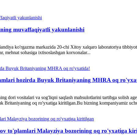
ing muvaffaqiyatli yakunlanishi
ndiya ko'rgazma markazida 20-chi Xitoy xalqaro laboratoriya tibbiyot
lar, mehnat sohasiga ixtisoslashgan korxonalar...
plamlari hozirda Buyuk Britaniyaning MHRA oq ro'yxa
ing dori vositalari va sog'liqni saqlash mahsulotlarini tartibga solis
uk Britaniyaning oq ro'yxatiga kiritilgan.Bu bizning kompaniyamiz uc
ov to'plamlari Malayziya bozorining oq ro'yxatiga kiri