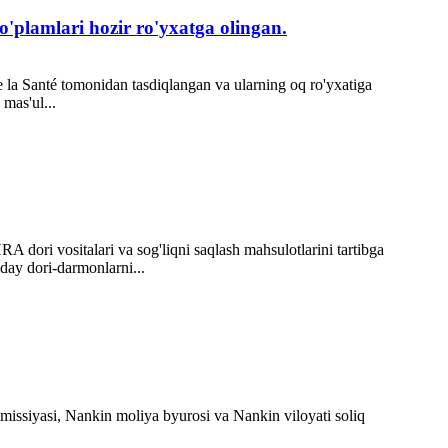
o'plamlari hozir ro'yxatga olingan.
de la Santé tomonidan tasdiqlangan va ularning oq ro'yxatiga
 mas'ul...
dori vositalari va sog'liqni saqlash mahsulotlarini tartibga
day dori-darmonlarni...
missiyasi, Nankin moliya byurosi va Nankin viloyati soliq