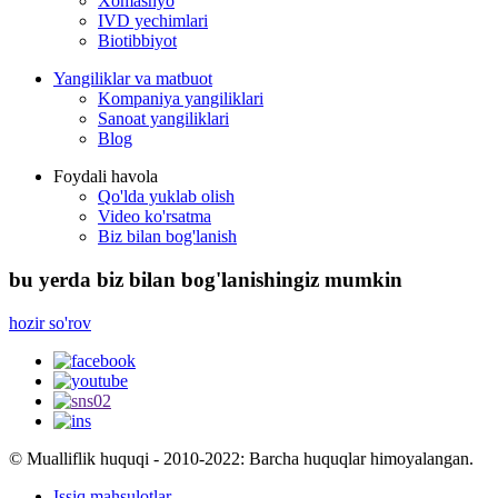
Xomashyo
IVD yechimlari
Biotibbiyot
Yangiliklar va matbuot
Kompaniya yangiliklari
Sanoat yangiliklari
Blog
Foydali havola
Qo'lda yuklab olish
Video ko'rsatma
Biz bilan bog'lanish
bu yerda biz bilan bog'lanishingiz mumkin
hozir so'rov
© Mualliflik huquqi - 2010-2022: Barcha huquqlar himoyalangan.
Issiq mahsulotlar