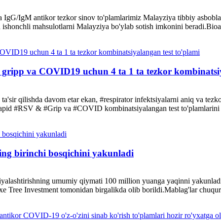
IgG/IgM antikor tezkor sinov to'plamlarimiz Malayziya tibbiy asboblar 
 ishonchli mahsulotlarni Malayziya bo'ylab sotish imkonini beradi.Bi
 gripp va COVID19 uchun 4 ta 1 ta tezkor kombinatsiy
r qilishda davom etar ekan, #respirator infektsiyalarni aniq va tezkor
pid #RSV & #Grip va #COVID kombinatsiyalangan test to'plamlarini ta
ing birinchi bosqichini yakunladi
oliyalashtirishning umumiy qiymati 100 million yuanga yaqinni yakunla
 Tree Investment tomonidan birgalikda olib borildi.Mablag'lar chuqur yo