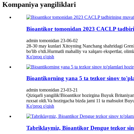
Kompaniya yangiliklari
Bioantikor tomonidan 2023 CACLP tadbirin
admin tomonidan 23-06-02
28-30 may kunlari Xitoyning Nanchang shahridagi Grenla
bo'lib o'tdi.Hurmatli mahalliy va xalqaro ekspertlar, olim
Ko'proq o'qish
Bioantikorning yana 5 ta tezkor sinov to'
admin tomonidan 23-03-21
Qiziqarli yangilik!Bioantikor hozirgina Buyuk Britaniyan
ruxsat oldi.Va hozirgacha bizda jami 11 ta mahsulot Buy
Ko'proq o'qish
Tabriklaymiz, Bioantikor Dengue tezkor sin