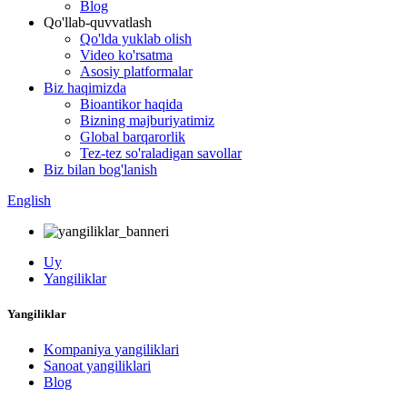
Blog
Qo'llab-quvvatlash
Qo'lda yuklab olish
Video ko'rsatma
Asosiy platformalar
Biz haqimizda
Bioantikor haqida
Bizning majburiyatimiz
Global barqarorlik
Tez-tez so'raladigan savollar
Biz bilan bog'lanish
English
Uy
Yangiliklar
Yangiliklar
Kompaniya yangiliklari
Sanoat yangiliklari
Blog