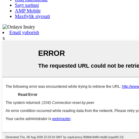
Sayt xaritasi
AMP Mobile
Maxfiylik siyosati
Email yuborish
x