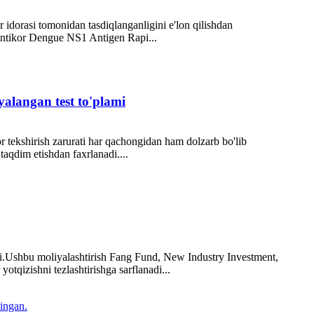
idorasi tomonidan tasdiqlanganligini e'lon qilishdan
oantikor Dengue NS1 Antigen Rapi...
alangan test to'plami
 tekshirish zarurati har qachongidan ham dolzarb bo'lib
qdim etishdan faxrlanadi....
di.Ushbu moliyalashtirish Fang Fund, New Industry Investment,
tqizishni tezlashtirishga sarflanadi...