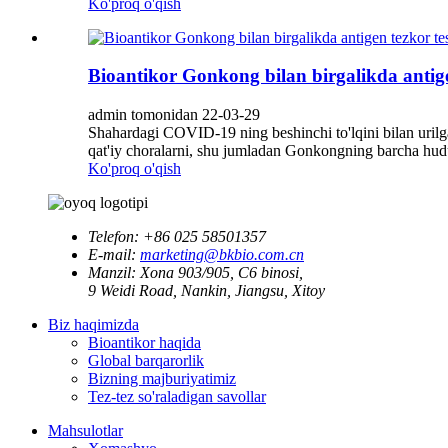
Ko'proq o'qish
Bioantikor Gonkong bilan birgalikda antige
admin tomonidan 22-03-29
Shahardagi COVID-19 ning beshinchi to'lqini bilan uril
qat'iy choralarni, shu jumladan Gonkongning barcha hudud
Ko'proq o'qish
Telefon:
+86 025 58501357
E-mail:
marketing@bkbio.com.cn
Manzil:
Xona 903/905, C6 binosi,
9 Weidi Road, Nankin, Jiangsu, Xitoy
Biz haqimizda
Bioantikor haqida
Global barqarorlik
Bizning majburiyatimiz
Tez-tez so'raladigan savollar
Mahsulotlar