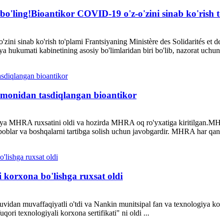
bo'ling!Bioantikor COVID-19 o'z-o'zini sinab ko'rish t
zini sinab ko'rish to'plami Frantsiyaning Ministère des Solidarités et 
siya hukumati kabinetining asosiy bo'limlaridan biri bo'lib, nazorat uchun
monidan tasdiqlangan bioantikor
iya MHRA ruxsatini oldi va hozirda MHRA oq ro'yxatiga kiritilgan.MHRA 
asboblar va boshqalarni tartibga solish uchun javobgardir. MHRA har qan
 korxona bo'lishga ruxsat oldi
vidan muvaffaqiyatli o'tdi va Nankin munitsipal fan va texnologiya ko
ori texnologiyali korxona sertifikati" ni oldi ...