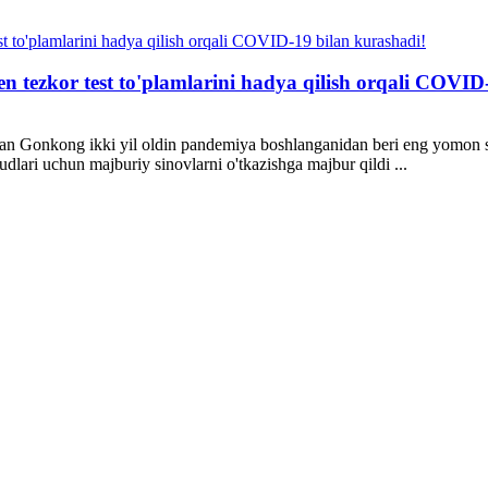
n tezkor test to'plamlarini hadya qilish orqali COVID
gan Gonkong ikki yil oldin pandemiya boshlanganidan beri eng yomon 
lari uchun majburiy sinovlarni o'tkazishga majbur qildi ...