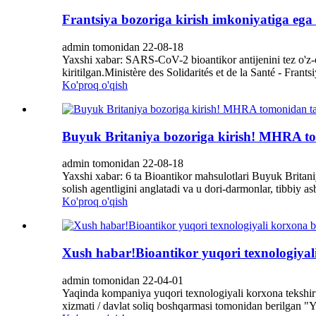
Frantsiya bozoriga kirish imkoniyatiga ega 
admin tomonidan 22-08-18
Yaxshi xabar: SARS-CoV-2 bioantikor antijenini tez o'z-o'
kiritilgan.Ministère des Solidarités et de la Santé - Frant
Ko'proq o'qish
Buyuk Britaniya bozoriga kirish! MHRA to
admin tomonidan 22-08-18
Yaxshi xabar: 6 ta Bioantikor mahsulotlari Buyuk Britan
solish agentligini anglatadi va u dori-darmonlar, tibbiy 
Ko'proq o'qish
Xush habar!Bioantikor yuqori texnologiyali
admin tomonidan 22-04-01
Yaqinda kompaniya yuqori texnologiyali korxona tekshiru
xizmati / davlat soliq boshqarmasi tomonidan berilgan "Yuq