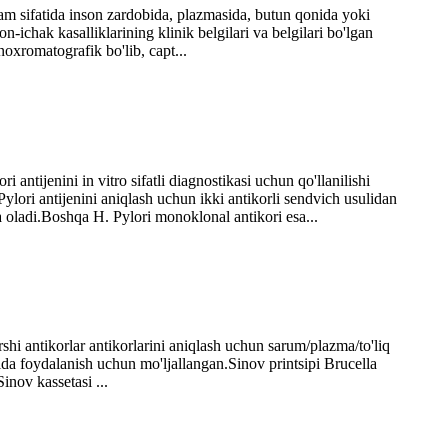
rdam sifatida inson zardobida, plazmasida, butun qonida yoki
n-ichak kasalliklarining klinik belgilari va belgilari bo'lgan
oxromatografik bo'lib, capt...
 antijenini in vitro sifatli diagnostikasi uchun qo'llanilishi
lori antijenini aniqlash uchun ikki antikorli sendvich usulidan
a oladi.Boshqa H. Pylori monoklonal antikori esa...
hi antikorlar antikorlarini aniqlash uchun sarum/plazma/to'liq
atida foydalanish uchun mo'ljallangan.Sinov printsipi Brucella
nov kassetasi ...