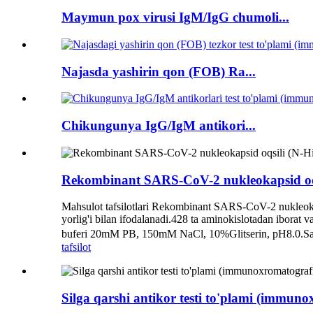
Maymun pox virusi IgM/IgG chumoli...
Najasda yashirin qon (FOB) Ra...
Chikungunya IgG/IgM antikori...
Rekombinant SARS-CoV-2 nukleokapsid oqs
Mahsulot tafsilotlari Rekombinant SARS-CoV-2 nukleokap
yorlig'i bilan ifodalanadi.428 ta aminokislotadan ibor
buferi 20mM PB, 150mM NaCl, 10%Glitserin, pH8.0.Saql
tafsilot
Silga qarshi antikor testi to'plami (immuno