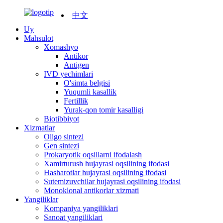
中文
Uy
Mahsulot
Xomashyo
Antikor
Antigen
IVD yechimlari
O'simta belgisi
Yuqumli kasallik
Fertillik
Yurak-qon tomir kasalligi
Biotibbiyot
Xizmatlar
Oligo sintezi
Gen sintezi
Prokaryotik oqsillarni ifodalash
Xamirturush hujayrasi oqsilining ifodasi
Hasharotlar hujayrasi oqsilining ifodasi
Sutemizuvchilar hujayrasi oqsilining ifodasi
Monoklonal antikorlar xizmati
Yangiliklar
Kompaniya yangiliklari
Sanoat yangiliklari