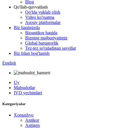
Blog
Qo'llab-quvvatlash
Qo'lda yuklab olish
Video ko'rsatma
Asosiy platformalar
Biz haqimizda
Bioantikor haqida
Bizning majburiyatimiz
Global barqarorlik
Tez-tez so'raladigan savollar
Biz bilan bog'lanish
English
Uy
Mahsulotlar
IVD yechimlari
Kategoriyalar
Xomashyo
Antikor
Antigen