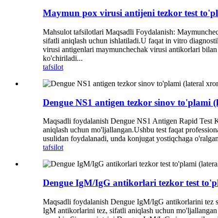
Maymun pox virusi antijeni tezkor test to'p
Mahsulot tafsilotlari Maqsadli Foydalanish: Maymunchech
sifatli aniqlash uchun ishlatiladi.U faqat in vitro di
virusi antigenlari maymunchechak virusi antikorlari bilan 
ko'chiriladi...
tafsilot
Dengue NS1 antigen tezkor sinov to'plami (
Maqsadli foydalanish Dengue NS1 Antigen Rapid Test Kit
aniqlash uchun mo'ljallangan.Ushbu test faqat professio
usulidan foydalanadi, unda konjugat yostiqchaga o'ralga
tafsilot
Dengue IgM/IgG antikorlari tezkor test to'p
Maqsadli foydalanish Dengue IgM/IgG antikorlarini tez s
IgM antikorlarini tez, sifatli aniqlash uchun mo'ljallanga