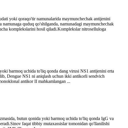
sudati yoki qoraqo'tir namunalarida maymunchechak antijenini
anda va namunaga quduq qo'shilganda, namunadagi maymunchechak
rracha komplekslarini hosil qiladi.Komplekslar nitroselluloga
ki barmoq uchida to'liq qonda dang virusi NS1 antijenini erta
lib, Dengue NS1 ni aniqlash uchun ikki antikorli sendvich
 monoklonal antikor II mahkamlangan ...
lazmasida, butun qonida yoki barmoq uchida to'liq qonda IgG va
beradi.Sinov faqat tibbiy mutaxassislar tomonidan qo'llanilishi