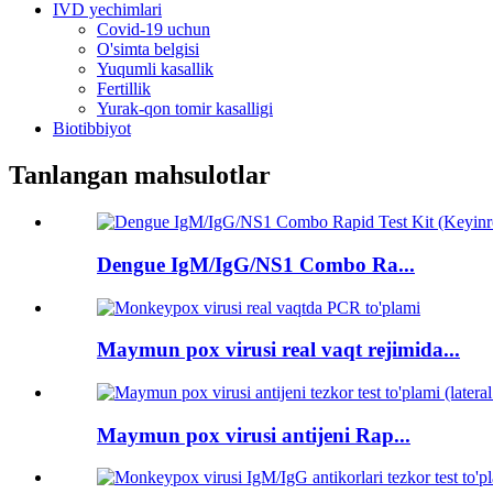
IVD yechimlari
Covid-19 uchun
O'simta belgisi
Yuqumli kasallik
Fertillik
Yurak-qon tomir kasalligi
Biotibbiyot
Tanlangan mahsulotlar
Dengue IgM/IgG/NS1 Combo Ra...
Maymun pox virusi real vaqt rejimida...
Maymun pox virusi antijeni Rap...