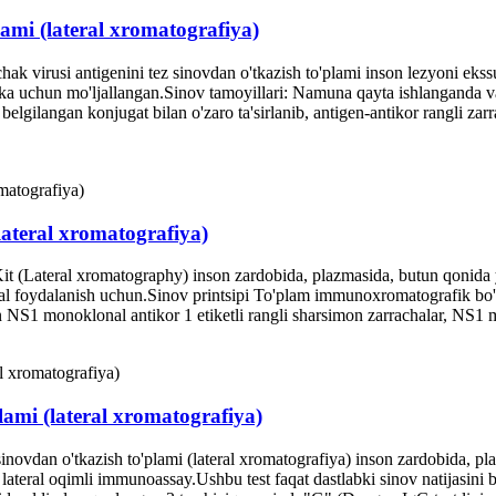
lami (lateral xromatografiya)
ak virusi antigenini tez sinovdan o'tkazish to'plami inson lezyoni eks
agnostika uchun mo'ljallangan.Sinov tamoyillari: Namuna qayta ishlang
belgilangan konjugat bilan o'zaro ta'sirlanib, antigen-antikor rangli za
lateral xromatografiya)
 (Lateral xromatography) inson zardobida, plazmasida, butun qonida yo
nal foydalanish uchun.Sinov printsipi To'plam immunoxromatografik bo'
n NS1 monoklonal antikor 1 etiketli rangli sharsimon zarrachalar, NS1
lami (lateral xromatografiya)
inovdan o'tkazish to'plami (lateral xromatografiya) inson zardobida, p
n lateral oqimli immunoassay.Ushbu test faqat dastlabki sinov natijasini 