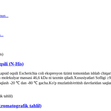
ili (N-His)
sid oqsili Escherichia coli ekspresyon tizimi tomonidan ishlab chiqa
at va molekulyar massasi 46,6 kDa ni taxmin qiladi.Xususiyatlari Sofl
ash -20 ℃ dan -80 ℃ gacha.Ko'p muzlatish/eritish davrlaridan saqla
xromatografik tahlil)