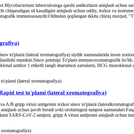
t Mycobacterium tuberculosisga qarshi antikorlarni aniqlash uchun sarum
 chiqaradigan sil kasalligini aniqlash uchun oddiy, tezkor va instrument
atografik immunoassaydir.Oldindan qoplangan ikkita chiziq mavjud, "T" 
grafiya)
nov to'plami (lateral xromatografiya) siydik namunalarida inson xorioni
o'llanilishi mumkin.Sinov printsipi To'plam immunoxromatografik bo'lib
nal antikor 1 etiketli rangli sharsimon zarralarni, HCG monoklonal anti
id test to'plami (lateral xromatografiya)
 A/B gripp virusi antigenini tezkor sinov to'plami (lateralkromatograf
li aniqlash uchun javob beradi yoki orofaringeal tampon namunalari.Faqa
plami SARS-CoV-2 antijeni, gripp A virusi antijenini aniqlash uchun im