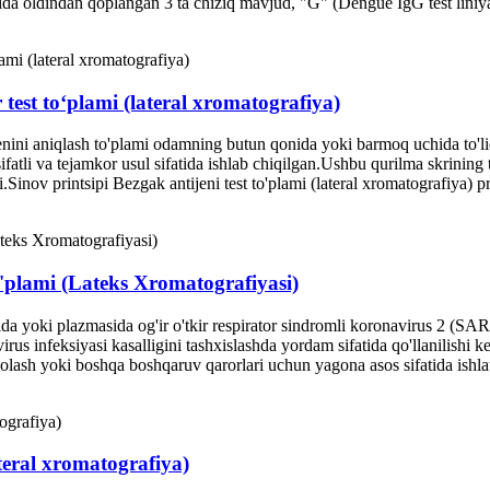
a oldindan qoplangan 3 ta chiziq mavjud, "G" (Dengue IgG test liniya
est to‘plami (lateral xromatografiya)
genini aniqlash to'plami odamning butun qonida yoki barmoq uchida to
ifatli va tejamkor usul sifatida ishlab chiqilgan.Ushbu qurilma skrining 
Sinov printsipi Bezgak antijeni test to'plami (lateral xromatografiya) pri
'plami (Lateks Xromatografiyasi)
 yoki plazmasida og'ir o'tkir respirator sindromli koronavirus 2 (SAR
infeksiyasi kasalligini tashxislashda yordam sifatida qo'llanilishi kera
olash yoki boshqa boshqaruv qarorlari uchun yagona asos sifatida ishla
ateral xromatografiya)