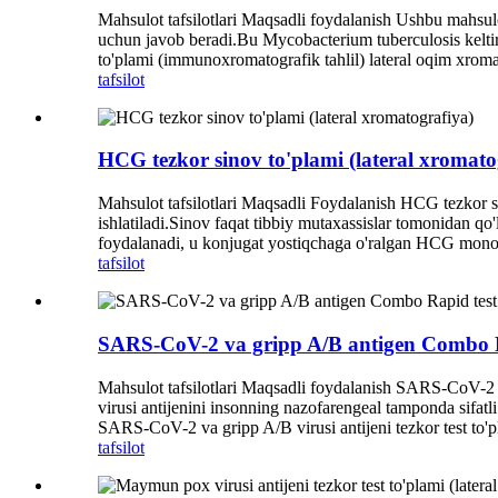
Mahsulot tafsilotlari Maqsadli foydalanish Ushbu mahsulo
uchun javob beradi.Bu Mycobacterium tuberculosis keltirib
to'plami (immunoxromatografik tahlil) lateral oqim xrom
tafsilot
HCG tezkor sinov to'plami (lateral xromato
Mahsulot tafsilotlari Maqsadli Foydalanish HCG tezkor si
ishlatiladi.Sinov faqat tibbiy mutaxassislar tomonidan q
foydalanadi, u konjugat yostiqchaga o'ralgan HCG monoklo
tafsilot
SARS-CoV-2 va gripp A/B antigen Combo Rap
Mahsulot tafsilotlari Maqsadli foydalanish SARS-CoV-2 va
virusi antijenini insonning nazofarengeal tamponda sifat
SARS-CoV-2 va gripp A/B virusi antijeni tezkor test to'
tafsilot