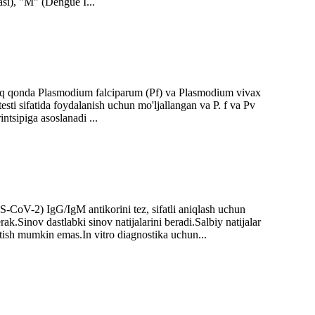
si), "M" (Dengue I...
'liq qonda Plasmodium falciparum (Pf) va Plasmodium vivax
testi sifatida foydalanish uchun mo'ljallangan va P. f va Pv
ntsipiga asoslanadi ...
S-CoV-2) IgG/IgM antikorini tez, sifatli aniqlash uchun
k.Sinov dastlabki sinov natijalarini beradi.Salbiy natijalar
tish mumkin emas.In vitro diagnostika uchun...