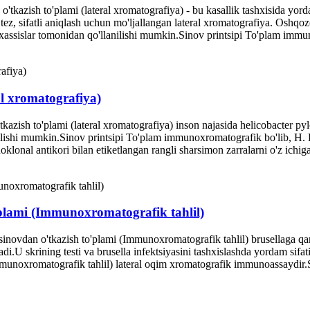
 o'tkazish to'plami (lateral xromatografiya) - bu kasallik tashxisida yo
tez, sifatli aniqlash uchun mo'ljallangan lateral xromatografiya. Oshqozo
axassislar tomonidan qo'llanilishi mumkin.Sinov printsipi To'plam immun
ral xromatografiya)
azish to'plami (lateral xromatografiya) inson najasida helicobacter pylori
ilishi mumkin.Sinov printsipi To'plam immunoxromatografik bo'lib, H. Py
klonal antikori bilan etiketlangan rangli sharsimon zarralarni o'z ichig
o'plami (Immunoxromatografik tahlil)
inovdan o'tkazish to'plami (Immunoxromatografik tahlil) brusellaga qars
adi.U skrining testi va brusella infektsiyasini tashxislashda yordam sif
mmunoxromatografik tahlil) lateral oqim xromatografik immunoassaydir.Si