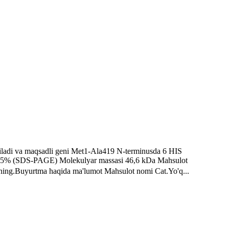
riladi va maqsadli geni Met1-Ala419 N-terminusda 6 HIS
igi ≥95% (SDS-PAGE) Molekulyar massasi 46,6 kDa Mahsulot
ning.Buyurtma haqida ma'lumot Mahsulot nomi Cat.Yo'q...