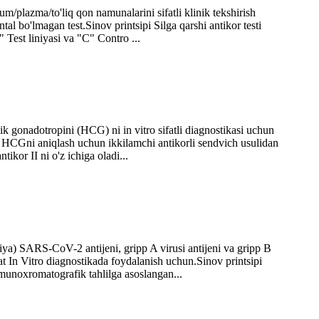
/plazma/to'liq qon namunalarini sifatli klinik tekshirish
al bo'lmagan test.Sinov printsipi Silga qarshi antikor testi
Test liniyasi va "C" Contro ...
k gonadotropini (HCG) ni in vitro sifatli diagnostikasi uchun
, HCGni aniqlash uchun ikkilamchi antikorli sendvich usulidan
kor II ni o'z ichiga oladi...
iya) SARS-CoV-2 antijeni, gripp A virusi antijeni va gripp B
t In Vitro diagnostikada foydalanish uchun.Sinov printsipi
munoxromatografik tahlilga asoslangan...