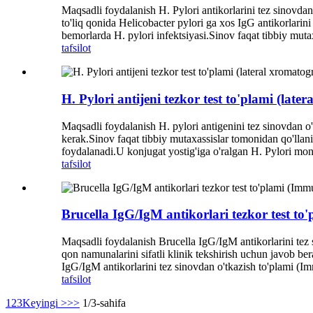
Maqsadli foydalanish H. Pylori antikorlarini tez sinovdan
to'liq qonida Helicobacter pylori ga xos IgG antikorlarini 
bemorlarda H. pylori infektsiyasi.Sinov faqat tibbiy mut
tafsilot
H. Pylori antijeni tezkor test to'plami (late
Maqsadli foydalanish H. pylori antigenini tez sinovdan o'tk
kerak.Sinov faqat tibbiy mutaxassislar tomonidan qo'llan
foydalanadi.U konjugat yostig'iga o'ralgan H. Pylori mono
tafsilot
Brucella IgG/IgM antikorlari tezkor test t
Maqsadli foydalanish Brucella IgG/IgM antikorlarini tez s
qon namunalarini sifatli klinik tekshirish uchun javob ber
IgG/IgM antikorlarini tez sinovdan o'tkazish to'plami (I
tafsilot
1
2
3
Keyingi >
>>
1/3-sahifa