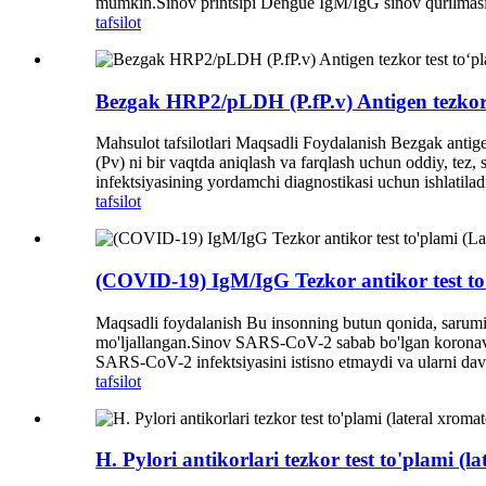
mumkin.Sinov printsipi Dengue IgM/IgG sinov qurilmasid
tafsilot
Bezgak HRP2/pLDH (P.fP.v) Antigen tezkor t
Mahsulot tafsilotlari Maqsadli Foydalanish Bezgak anti
(Pv) ni bir vaqtda aniqlash va farqlash uchun oddiy, tez, s
infektsiyasining yordamchi diagnostikasi uchun ishlatiladi.
tafsilot
(COVID-19) IgM/IgG Tezkor antikor test to
Maqsadli foydalanish Bu insonning butun qonida, sarumida
mo'ljallangan.Sinov SARS-CoV-2 sabab bo'lgan koronavirus 
SARS-CoV-2 infektsiyasini istisno etmaydi va ularni dav
tafsilot
H. Pylori antikorlari tezkor test to'plami (l